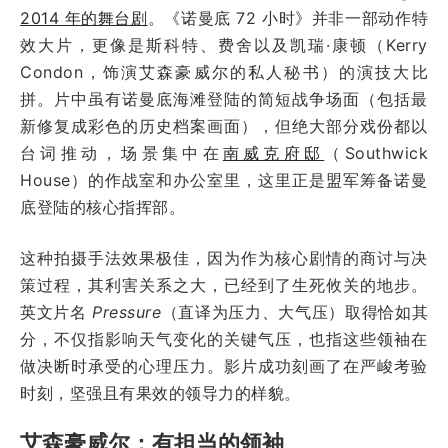
2014 年的舞台剧
。《诺曼底 72 小时》并非一部动作特
效大片，更像是斯科特、费舍以及凯瑞·康顿（Kerry
Condon，饰演艾森豪威尔的私人秘书）的演技大比
拼。片中虽有诺曼底海滩登陆的简短战争场面（包括最
新修复成彩色的历史档案画面），但绝大部分戏份都以
台词推动，场景集中在
南威克府邸
（Southwick
House）的作战室和办公室里，这里正是盟军筹备诺曼
底登陆的核心指挥部。
这种拍摄手法效果极佳，因为作为核心剧情的商讨与决
策过程，其利害关系之大，已经到了生死攸关的地步。
英文片名
Pressure
（直译为压力、大气压）取得恰如其
分，不仅指影响天气变化的关键气压，也指这些领袖在
做决断时承受的心理压力。影片成功刻画了在严峻考验
时刻，坚强且有果效的领导力的样貌。
艾森豪威尔：有担当的领袖