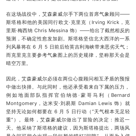
在这场战役中，艾森豪威尔手下两位首席气象顾问——
斯塔格和他的美国同行欧文·克里克（Irving Krick，克
里斯·梅西纳 Chris Messina 饰）——给出了截然相反的
预测，不确定性愈发加剧。斯塔格坚信北大西洋的一系
列风暴将在 6 月 5 日前后给英吉利海峡带来恶劣天气；
而克里克主要参考气象图上的历史规律，坚称那天会是
晴空万里。
因此，艾森豪威尔必须在两位心腹顾问相互矛盾的预报
中做出抉择。与此同时，他还承受着来自下属的压力，
例如地面部队指挥官伯纳德·蒙哥马利（Bernard
Montgomery，达米安·刘易斯 Damian Lewis 饰）就
坚持无论如何都要在 6 月 5 日行动（“天气根本无足轻
重”）。最终，艾森豪威尔做出了冒险的决定：推迟一
天。他采纳了斯塔格的建议，因为斯塔格提出，两场风
暴之间可能会出现一段短暂的晴好“间隙”，从而为入侵