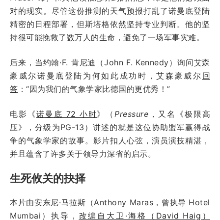
对的现实。尽管这份推测的天气预报打乱了诺曼底登陆
精密的日程部署，但斯塔格依然坚持专业判断。他的坚
持很可能挽救了数万人的生命，避免了一场军事灾难。
后来，当约翰·F. 肯尼迪（John F. Kennedy）询问艾森
豪威尔诺曼底登陆为何如此成功时，艾森豪威尔
回
答
：“因为我们的气象学家比德国的更优秀！”
电影《
诺曼底 72 小时
》（
Pressure
，又名《极限高
压》，分级为PG-13）讲述的就是这位协助盟军赢得战
争的气象学家的故事。影片扣人心弦，演员演技精湛，
并且蕴含了许多关于领导力深省的启示。
生死攸关的抉择
本片由安东尼·马拉斯（Anthony Maras，曾执导 Hotel
Mumbai）执导，
改编自大卫·海格（David Haig）