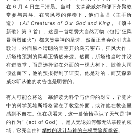
在 6 月 4 日主日清晨。当时，艾森豪威尔和部下齐聚教
堂参与崇拜。在管风琴的伴奏下，他们高唱《主手所
造》（
All Creatures of Our God and King
，《颂主
新歌》第 3 首）。这是一首颂赞大自然万物（包括“狂风
暴雨烈如火”）都来赞美神的圣诗。然而正当会众引吭高
歌时，外面原本晴朗的天空开始乌云密布，狂风大作，
斯塔格预测的风暴正悄然来袭。然而，斯塔格当时并没
有进教堂，而是选择留在外面的一棵大树下。随着大雨
倾盆而下，他的预报得到了证实。他是对的，而艾森豪
威尔听从他的劝告也是明智的。
有人可能会将这一幕解读为科学与信仰的对立，毕竟片
中的科学英雄斯塔格留在了教堂外面，或许他在教会里
感到不自在。但在我看来，这一幕恰恰承认了天气是“神
的作为”（act of God），是人无论如何都无法掌控的领
域，它完全由神
精妙的设计与神的主权意旨所掌管
。