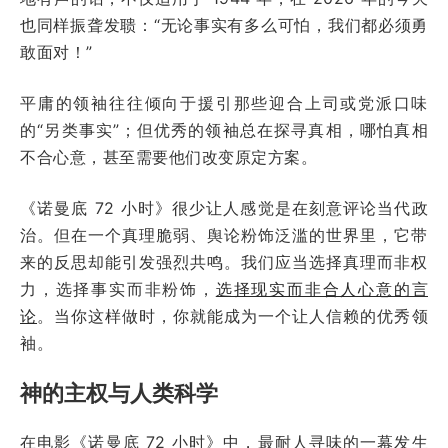
也同样振聋发聩：“无论事实有多么可怕，我们都必须勇
敢面对！”
平庸的领袖往往倾向于援引那些迎合上司或党派口味
的“另类事实”；但优秀的领袖总在探寻真相，哪怕真相
不合心意，甚至需要他们改变原定方案。
《诺曼底 72 小时》很少让人感觉是在刻意评论当代政
治。但在一个真理脆弱、舆论粉饰泛滥的世界里，它带
来的反思却能引发强烈共鸣。我们应当选择真理而非权
力，选择事实而非粉饰，
选择现实而非合人心意的言
论
。当你这样做时，你就能成为一个让人信赖的优秀领
袖。
神的主权与人类科学
在电影《诺曼底 72 小时》中，最耐人寻味的一幕发生