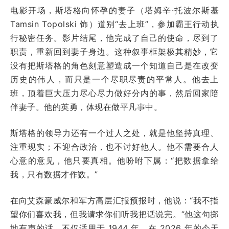
电影开场，斯塔格向怀孕的妻子（塔姆辛·托波尔斯基
Tamsin Topolski 饰）道别“去上班”，参加霸王行动执
行秘密任务。影片结尾，他完成了自己的使命，尽到了
职责，重新回到妻子身边。这种叙事框架极其精妙，它
没有把斯塔格的角色刻意塑造成一个知道自己是在改变
历史的伟人，而只是一个尽职尽责的平常人。他去上
班，顶着巨大压力尽心尽力做好分内的事，然后回家陪
伴妻子。他的英勇，体现在做平凡事中。
斯塔格的领导力还有一个过人之处，就是他坚持真理、
注重现实；不迎合政治，也不讨好他人。他不需要合人
心意的意见，他只要真相。他吩咐下属：“把数据拿给
我，只有数据才作数。”
在向艾森豪威尔和军方高层汇报预报时，他说：“我不指
望你们喜欢我，但我请求你们听我把话说完。”他这句掷
地有声的话，不仅适用于 1944 年，在 2026 年的今天