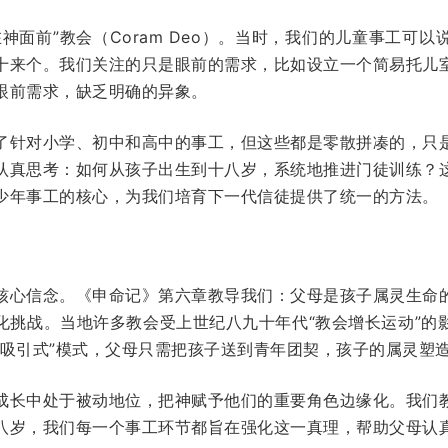
神面前”教会（Coram Deo）。当时，我们的儿童事工可
十来个。我们关注的只是眼前的需求，比如设立一个简易托儿
眼前需求，缺乏明确的异象。
了针对小学、初中和高中的事工，但这些都是零散拼凑的，只
认真思考：如何从孩子出生到十八岁，系统地推进门徒训练？
少年事工的核心，为我们培育下一代信徒提供了统一的方法。
核心信念。《申命记》第六章教导我们：父母是孩子属灵生命
化挑战。当地许多教会受上世纪八九十年代“教会增长运动”的
“吸引式”模式，父母只需把孩子送到青年团契，孩子的属灵塑
成长中处于被动地位，把神赋予他们的重要角色边缘化。我们
八岁，我们每一个事工环节都旨在强化这一真理，帮助父母认