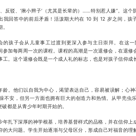
、反驳、‘揪小辫子’（尤其是长辈的）……特别惹人嫌”。这
我回答中的前后矛盾！活泼期大约在 10 到 12 岁之间，
期。
我们教会的孩子会从儿童事工过渡到更深入参与主日崇拜。在这
间参加每两周一次的课程。课程的高潮是一次退修会，在退修
事工。这个退修会既是一个成人礼的标志，也是对孩子信仰成
’的年龄。他们以自我为中心，渴望表达自己，容易被误解；心神
不安，但另一方面也拥有巨大的创造力和热情。从甲壳虫乐队到
的突破都是从青少年时期开始的。
少年扎下深厚的神学根基，培养基督样式的品格，并在信仰上
仰的大问题。学生开始逐渐与父母区分，形成自己对福音的理