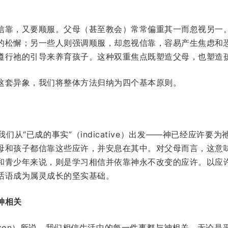
信靠，又要顺服。父母（甚至教会）常常偏重其一而忽视另一
的松懈；另一些人则强调顺服，却忽视信靠，容易产生焦虑和
遵行祂的引导来养育孩子。这种双重焦点既塑造父母，也塑造
这套异象，我们将整体方法归纳为四个基本原则。
们从“已成的事实”（indicative）出发——神已经应许要
母和孩子都信靠这些应许，并安息在其中。对父母而言，这意
和青少年来说，则是学习相信并依靠神永不改变的应许。以应
话语成为属灵成长的坚实基础。
神相关
son）
所说
，我们相信生活中的每一件事都与神相关。无论是