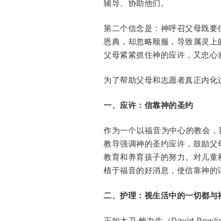
辅导、协助他们。
第二个信念是：神呼召父母既要
恩典，却忽略顺服，导致属灵上
父母紧紧抓住神的应许，又忠心
为了帮助父母和志愿者真正内化
一、应许：信靠神的圣约
作为一个以福音为中心的教会，我
教导强调神的圣约应许，鼓励父
教育和养育孩子的努力。对儿童
植于福音的好消息，使信靠神的
二、护理：视生活中的一切都与
正如大卫·鲍力生（David Powli