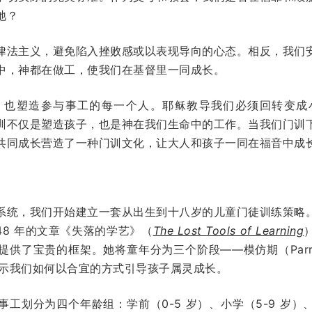
祂？
律法主义，避免陷入挫败感或以表现导向的心态。相反，我们
中，神都在做工，使我们在基督里一同成长。
，也塑造参与事工的每一个人。耶稣教导我们必须回转变成
训不仅是塑造孩子，也是神在我们生命中的工作。当我们门训
共同成长营造了一种门训文化，让大人和孩子一同在福音中成
系统，我们开始建立一套从出生到十八岁的儿童门徒训练策略
）1948 年的文章《失落的学艺》（
The Lost Tools of Learning
供了宝贵的框架。她将童年分为三个阶段——模仿期（Parro
启示我们如何以合宜的方式引导孩子属灵成长。
工划分为四个年龄组：学前（0-5 岁）、小学（5-9 岁）、教