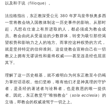
以及和子说（filioque）。
法拉格指出，东正教深受公元 380 年罗马皇帝狄奥多西
一世将教会纳入国教体制这一历史事件的影响。从那时
起，凡想在仕途上有所进取的人，都必须成为教会成
员。教会由此从受逼迫的少数群体，转变为吸引那些渴
望权势和影响力之人的地方。而掌控这种权势的方式，
就是坚持特定的信仰准则。这促使教会宣称自己在一切
教义上拥有无谬误性和最终权威——甚至连圣经也屈居
其下。
理解了这一历史根基，就不难明白为何东正教至今仍竭
力掌控话语权。他们坚称，唯有他们才是神真理的守护
者，是圣经的著述者与诠释者，也是救恩的唯一提供
者。因此，东正教坚守“唯独教会”（
sola ecclesia
）的
立场，即教会的权威凌驾于一切之上。