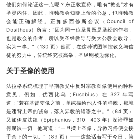
他们如何论证这一点呢？东正教宣称，唯有“教会”才有
圣灵内住。因此，唯独教会知晓上帝的心意，也唯独教
会能正确解经。正如多西修斯会议（Council of
Dositheus）所言：“因为同一位圣灵既是圣经的作者，
也是教会的作者，所以受圣经教导与受大公教会教导，
实为一事。”（130 页）然而，在这种试图掌控教义与信
徒的努力中，传统终究被高举，圣经则被边缘化。
关于圣像的使用
法拉格系统梳理了早期教父中反对宗教图像使用的种种
意见。例如，优西比乌（Eusebius）在 327 年写
道：“若在基督变像之前，单纯描绘他人性的样貌，那就
是违背上帝的诫命，落入异教的错谬之中。”（84 页）
又如伊皮法纽（Epiphanius，310—403 年）深谙罪如
何腐蚀一切，他写道：“一旦摆上圣像，异教习俗便会接
手余下的一切。”（89 页）——这些话若写于今日，简