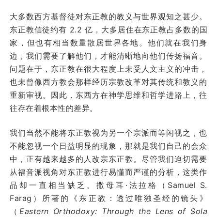
大多数西方基督徒对东正教的教义与世界观知之甚少。
东正教信徒约有 2.2 亿，大多居住在东正教占多数的国
家，但也有相当数量散居世界各地。他们就在我们身
边，我们需要了解他们，才能清晰地向他们传扬福音。
问题在于，东正教在很大程度上未受人文主义的冲击，
也未曾像西方教会那样经历宗教改革对其传统和教义的
重新审视。因此，东西方在神学思维和哲学进路上，往
往存在着根本性的差异。
我们当然不能将东正教视为另一个宗派而等闲视之，也
不能忽视一个日益明显的现象，那就是我们自己的会众
中，正有越来越多的人改宗东正教。尽管我们迫切需要
从福音派视角对东正教进行易懂而严谨的分析，这类作
品却一直相当缺乏。撒母耳·法拉格（Samuel S.
Farag）所著的《东正教：透过唯独圣经的镜头》
（
Eastern Orthodoxy: Through the Lens of Sola