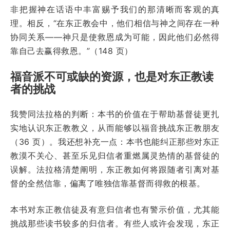
非把握神在话语中丰富赐予我们的那清晰而客观的真
理。相反，“在东正教会中，他们相信与神之间存在一种
协同关系——神只是使救恩成为可能，因此他们必然得
靠自己去赢得救恩。”（148 页）
福音派不可或缺的资源，也是对东正教读
者的挑战
我赞同法拉格的判断：本书的价值在于帮助基督徒更扎
实地认识东正教教义，从而能够以福音挑战东正教朋友
（36 页）。我还想补充一点：本书也能纠正那些对东正
教漠不关心、甚至乐见归信者重燃属灵热情的基督徒的
误解。法拉格清楚阐明，东正教如何将跟随者引离对基
督的全然信靠，偏离了唯独信靠基督而得救的根基。
本书对东正教信徒及有意归信者也有警示价值，尤其能
挑战那些读书较多的归信者。有些人或许会发现，东正