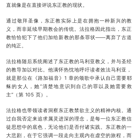
直就像是在直接评说东正教的现状。
通过敬拜圣像，东正教实际上是在拥抱一种新兴的教
义，而非延续早期教会的传统。法拉格因此指出，东正
教恰恰犯下了他们加给新教的那条罪状——离弃了古道
的纯正。
法拉格随后系统阐述了东正教的马利亚教义，并与圣经
的教导加以对比。他满怀热忱地呼吁读者效法马利亚，
就是那位在《路加福音》1 章的颂歌中承认自己需要耶
稣的女人，她“清楚地意识到自己的罪以及她需要救
主”（第 105 页）。
法拉格也带领读者洞察东正教禁欲主义的精神内核。通
过自我否定来追求属灵进深的理念，是每一位东正教信
徒思想中的底色，无论他们是否付诸实践。东正教的一
大悲剧，在于它强调一段走向主观内在虚空的旅程，而