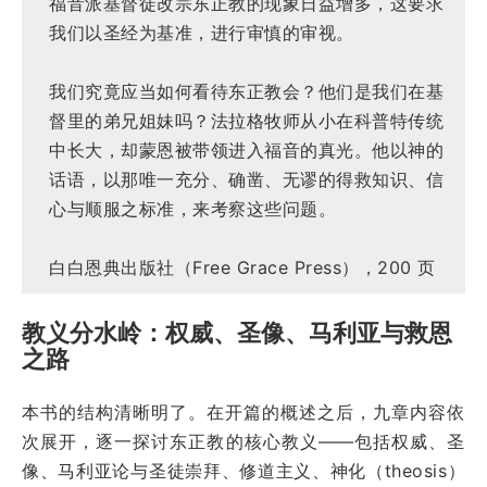
福音派基督徒改宗东正教的现象日益增多，这要求
我们以圣经为基准，进行审慎的审视。
我们究竟应当如何看待东正教会？他们是我们在基
督里的弟兄姐妹吗？法拉格牧师从小在科普特传统
中长大，却蒙恩被带领进入福音的真光。他以神的
话语，以那唯一充分、确凿、无谬的得救知识、信
心与顺服之标准，来考察这些问题。
白白恩典出版社（Free Grace Press），200 页
教义分水岭：权威、圣像、马利亚与救恩
之路
本书的结构清晰明了。在开篇的概述之后，九章内容依
次展开，逐一探讨东正教的核心教义——包括权威、圣
像、马利亚论与圣徒崇拜、修道主义、神化（theosis）