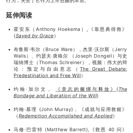
行为，失去了它作为上帝恩赐的本质。
延伸阅读
霍安东（Anthony Hoekema）,《靠恩典得救》
(
Saved by Grace
）
布鲁斯·韦尔（Bruce Ware），杰里·沃尔斯（Jerry
Walls）、约瑟夫·唐格尔 （Joseph Dongell）与史
瑞纳博士（Thomas Schreiner），视频：伟大的辩
论：预定与自由意志（
The Great Debate:
Predestination and Free Will
）
约翰·加尔文，
《意志的捆绑与释放》
(
The
Bondage and Liberation of the Will
)
约翰·慕理 (John Murray)，《成就与应用救赎》
（
Redemption Accomplished and Applied
）
马修·巴雷特 (Matthew Barrett),《救恩 40 问》