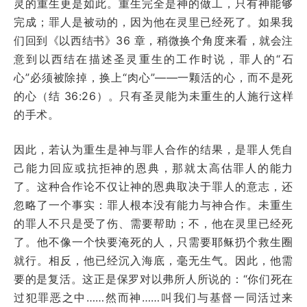
灵的重生更是如此。重生完全是神的做工，只有神能够
完成；罪人是被动的，因为他在灵里已经死了。如果我
们回到《以西结书》36 章，稍微换个角度来看，就会注
意到以西结在描述圣灵重生的工作时说，罪人的“石
心”必须被除掉，换上“肉心”——一颗活的心，而不是死
的心（结 36:26）。只有圣灵能为未重生的人施行这样
的手术。
因此，若认为重生是神与罪人合作的结果，是罪人凭自
己能力回应或抗拒神的恩典，那就太高估罪人的能力
了。这种合作论不仅让神的恩典取决于罪人的意志，还
忽略了一个事实：罪人根本没有能力与神合作。未重生
的罪人不只是受了伤、需要帮助；不，他在灵里已经死
了。他不像一个快要淹死的人，只需要耶稣扔个救生圈
就行。相反，他已经沉入海底，毫无生气。因此，他需
要的是复活。这正是保罗对以弗所人所说的：“你们死在
过犯罪恶之中……然而神……叫我们与基督一同活过来