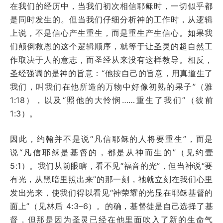
在我们的经历中，当我们初次相信耶稣时，一切似乎都
是同时发生的。但当我们仔细分析神的工作时，从逻辑
上说，不是信心产生重生，而是重生产生信心。如果我
们颠倒救恩的这个逻辑顺序，就等于让圣灵的超自然工
作取决于人的意志，而圣经从来没有这样教导。相反，
圣经强调的是神的旨意：“他按自己的旨意，用真道生了
我们，叫我们在他所造的万物中好像初熟的果子”（雅
1:18），以及“照他的大怜悯……重生了我们”（彼前
1:3）。
因此，约翰并不是说“凡信耶稣的人将要重生”，而是
说“凡信耶稣是基督的，都是从神而生的”（见约壹
5:1）。我们从前眼瞎，看不见“福音的光”，但当神说“要
有光，从黑暗里照出来”的那一刻，祂就立刻在我们心里
发出光来，使我们得以看见“神荣耀的光显在耶稣基督的
面上”（见林后 4:3–6）。的确，基督徒是自己选择了基
督，但那是因为圣灵已经在他里面吹入了新的生命气