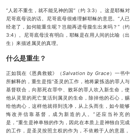
“人若不重生，就不能见神的国”（约 3:3）。这是耶稣对
尼哥底母说的话。尼哥底母很难理解耶稣的意思。“人已
经老了，如何能重生呢？岂能再进母腹生出来吗？”（约
3:4）。尼哥底母没有明白，耶稣是在用人间的比喻（出
生）来描述属灵的真理。
什么是重生？
正如我在《恩典救赎》（
Salvation by Grace
）一书中
所解释的，重生是指“圣灵的工作，祂将蒙拣选的罪人与
基督联合，向那死在罪中、败坏的罪人吹入新生命，使
他从灵里的死亡复活到属灵的生命，除掉他的石心，赐
给他肉心，这样他就得到洗净，从上头而生，如今能够
悔改并信靠基督，成为新造的人。”还应当补充的
是，“重生是神单独的作为，因此在本质上是神独自完成
的工作，是圣灵按照主权的作为，不依赖于人的意愿，