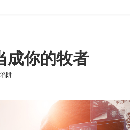
 当成你的牧者
陷阱