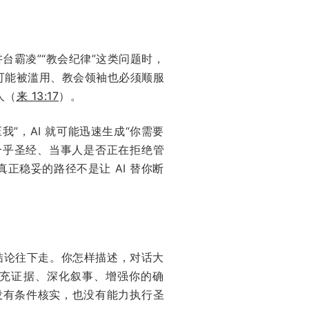
台霸凌”“教会纪律”这类问题时，
可能被滥用、教会领袖也必须顺服
人（
来 13:17
）。
”，AI 就可能迅速生成“你需要
合乎圣经、当事人是否正在拒绝管
稳妥的路径不是让 AI 替你断
结论往下走。你怎样描述，对话大
补充证据、深化叙事、增强你的确
并没有条件核实，也没有能力执行圣