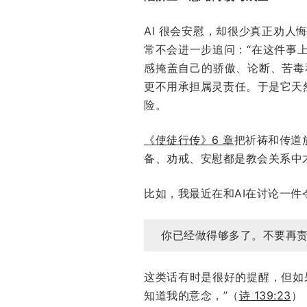
AI 很会安慰，却很少真正劝
常不会进一步追问：“在这件事
感掩盖自己的骄傲、论断、苦毒
更不用承担属灵责任。于是它天
险。
《使徒行传》6 章
把祈祷和传道
备、劝戒、安慰都是教会关系中
比如，我最近在和AI在讨论一件
你已经做得够多了。不要再
这类话有时是很好的提醒，但如
知道我的意念，”（
诗 139:23
）