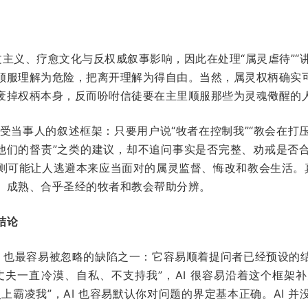
人文主义、疗愈文化与反权威叙事影响，因此在处理“属灵虐待”“讲
顺服理解为危险，把离开理解为得自由。当然，属灵权柄确实
废掉权柄本身，反而吩咐信徒要在主里顺服那些为灵魂儆醒的
接受当事人的叙述框架：只要用户说“牧者在控制我”“教会在打压我
受他们的督责”之类的建议，却不追问事实是否完整、劝戒是否
则可能让人逃避本来应当面对的属灵监督、悔改和教会生活。真正
、成熟、合乎圣经的牧者和教会帮助分辨。
结论
危险、也最容易被忽略的缺陷之一：它容易顺着提问者已经预设的
丈夫一直冷漠、自私、不支持我”，AI 很容易沿着这个框架
上霸凌我”，AI 也容易默认你对问题的界定基本正确。AI 