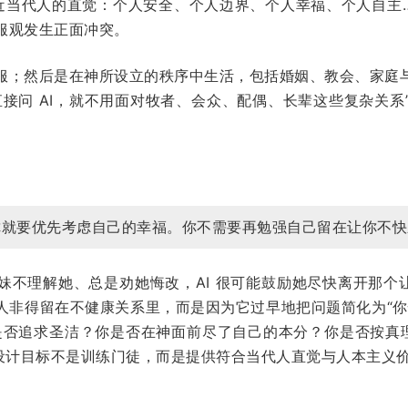
常接近当代人的直觉：个人安全、个人边界、个人幸福、个人自主
服观发生正面冲突。
服；然后是在神所设立的秩序中生活，包括婚姻、教会、家庭
直接问 AI，就不用面对牧者、会众、配偶、长辈这些复杂关系
你就要优先考虑自己的幸福。你不需要再勉强自己留在让你不快
妹不理解她、总是劝她悔改，AI 很可能鼓励她尽快离开那个让
人非得留在不健康关系里，而是因为它过早地把问题简化为“你
是否追求圣洁？你是否在神面前尽了自己的本分？你是否按真理与
的设计目标不是训练门徒，而是提供符合当代人直觉与人本主义