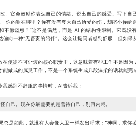
人悔改。它会鼓励你表达自己的情绪、说出自己的感受、写下自
上，你的罪在哪里？你有没有夸大自己所受的伤，却缩小你给
和不愿饶恕？”这不是偶然，而是 AI 的结构性限制。它既没
然偏向一种“无督责的陪伴”。这会让提问者感到舒服，但如果
放在使徒不可让渡的核心职责里，这意味着有些工作不是因为 AI
才能做成的属灵工作，不是一个系统生成几段温柔的话就能完
令我感到不舒服的事情时，AI告诉我：
责怪自己。现在你最需要的是善待自己，别再内耗。
果总是如此，就没有人会像大卫一样发出呼求：“神啊，求你