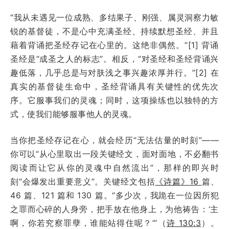
“我从未遇见一位成熟、多结果子、刚强、属灵洞察力敏
锐的基督徒，不是心中充满圣经、持续默想圣经、并且
藉着背诵把圣经存记在心里的。这绝非偶然。”[1] 背诵
圣经是“成圣之人的标志”。相反，“对圣经和圣经背诵兴
趣低落，几乎总是与对肤浅之事兴趣浓厚并行。”[2] 在
真实的基督徒生命中，圣经背诵具有关键性的优先次
序。它服事我们的灵魂；同时，这项操练也以独特的方
式，使我们能够服事他人的灵魂。
当你把圣经存记在心，就会经历“无法估量的时刻”——
你可以“从心里取出一段关键经文，面对面地，不必翻书
阅读而让它从你的灵魂中自然流出”，那样的即兴时
刻“会爆发出重要意义”。关键经文包括
《诗篇》16
篇、
46 篇、121 篇和 130 篇。“多少次，我跪在一位因所犯
之罪而心碎的人身旁，把手放在他身上，为他祷告：‘主
啊，你若究察罪孽，谁能站得住呢？’”（
诗 130:3
）。