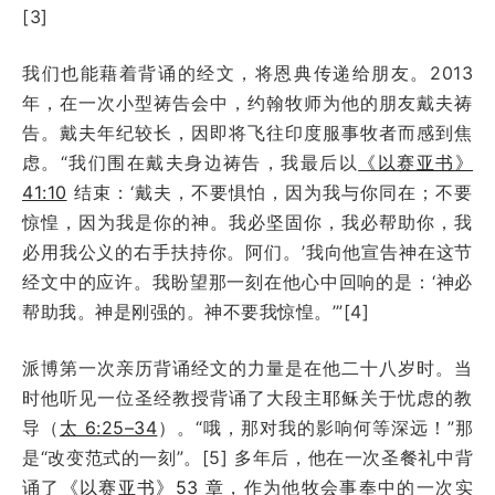
[3]
我们也能藉着背诵的经文，将恩典传递给朋友。2013
年，在一次小型祷告会中，约翰牧师为他的朋友戴夫祷
告。戴夫年纪较长，因即将飞往印度服事牧者而感到焦
虑。“我们围在戴夫身边祷告，我最后以
《以赛亚书》
41:10
结束：‘戴夫，不要惧怕，因为我与你同在；不要
惊惶，因为我是你的神。我必坚固你，我必帮助你，我
必用我公义的右手扶持你。阿们。’我向他宣告神在这节
经文中的应许。我盼望那一刻在他心中回响的是：‘神必
帮助我。神是刚强的。神不要我惊惶。’”[4]
派博第一次亲历背诵经文的力量是在他二十八岁时。当
时他听见一位圣经教授背诵了大段主耶稣关于忧虑的教
导（
太 6:25–34
）。“哦，那对我的影响何等深远！”那
是“改变范式的一刻”。[5] 多年后，他在一次圣餐礼中背
诵了
《以赛亚书》53 章
，作为他牧会事奉中的一次实