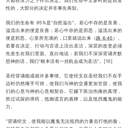
天都在压力之下作出决定。我们生命中太多时刻是自发
性的，大部分的决定并非事先筹划。
我们的生命有 95%是“自然溢出”。若心中存的是良善，
溢流出来的便是良善；若心中存的是邪恶，溢流出来的
便是邪恶。心里所充满的，口里就说出来（
路 6:45
）。
若要在决定、行动与言语上活出圣洁，深层的改变必须
先发生在我们里面。直白地说：若我们不深深背诵并默
想神的话，我们“根本没有一丝机会成为圣洁”。[10]
圣经背诵能成就许多事情。它使经文在圣经我们不在手
边时仍然唾手可得，使我们与神的交通更加甘甜，使我
们的心意与神的心意相契合。它赐下医治伤痛的真理，
胜过试探的弹药，抵御谎言的盾牌，以及抵挡魔鬼的能
力。
“背诵经文，使我能以魔鬼无法抵挡的力量击打他的脸，