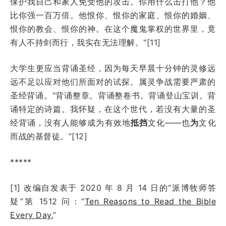
保护我自己和家人免受他的攻击。你用什么击打他？他
比你强一百万倍。他恨你、恨你的家庭、恨你的婚姻、
恨你的教会、恨你的神。在这个魔鬼掌权的世界里，竟
有人不持剑而行，我实在无法理解。"[11]
大学生更应当背诵圣经，因为每天早晨十分钟的灵修远
远不足以应对他们所面对的试探。属灵争战需要严肃的
圣经背诵。“背诵整章。背诵整卷书。背诵登山宝训。背
诵特定的诗篇。我怀疑，在这个世代，若没有大量的圣
经背诵，没有人能够成为有效地
抵挡
文化——也
为
文化
而战的基督徒。”[12]
*****
[1] 改编自发表于
2020 年 8 月 14 日
的“派博牧师答
疑”第 151
2
问：
“
Ten Reasons to Read the Bible
Every Day.
”