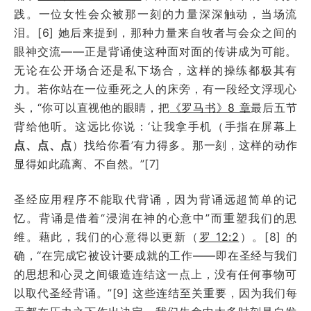
践。一位女性会众被那一刻的力量深深触动，当场流
泪。[6] 她后来提到，那种力量来自牧者与会众之间的
眼神交流——正是背诵使这种面对面的传讲成为可能。
无论在公开场合还是私下场合，这样的操练都极其有
力。若你站在一位垂死之人的床旁，有一段经文浮现心
头，“你可以直视他的眼睛，把
《罗马书》8 章
最后五节
背给他听。这远比你说：‘让我拿手机（手指在屏幕上
点、点、点
）找给你看’有力得多。那一刻，这样的动作
显得如此疏离、不自然。”[7]
圣经应用程序不能取代背诵，因为背诵远超简单的记
忆。背诵是借着“浸润在神的心意中”而重塑我们的思
维。藉此，我们的心意得以更新（
罗 12:2
）。[8] 的
确，“在完成它被设计要成就的工作——即在圣经与我们
的思想和心灵之间锻造连结这一点上，没有任何事物可
以取代圣经背诵。”[9] 这些连结至关重要，因为我们每