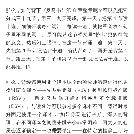
那么，如何背下《罗马书》第 8 章整章呢？可以先把它
分成三十九节，用三十九天完成。第一天，把第 1 节读
十遍。细细研读每个词汇。每读一遍，就把重音放在句
子里不同的词上。尽可能从这节经文里“挤出”更多可能
的意义。然后闭上眼睛，把这一节背诵十遍。第二天，
先把第 1 节凭记忆背十遍，确认背对了，再开始背第 2
节。第三天，把第 1 节和第 2 节一起凭记忆背十遍。以
此类推。[1]
那么，背经该使用哪个译本呢？约翰牧师清楚记得他更
换过两次译本——先从钦定版（KJV）换到修订标准版
（RSV）；后来又从修订标准版换到英文标准版
（ESV）。与读经时可以参考多个译本不同，背诵时最
好固定使用一个译本：“如果你要进行长期、深入的背
诵，在不同译本之间跳来跳去会非常困难，因为人的心
思会逐渐锁定——也
需要
锁定——在特定的措辞上，好